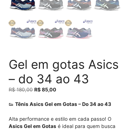
Gel em gotas Asics
– do 34 ao 43
O
O
R$
180,00
R$
85,00
preço
preço
original
atual
👟
Tênis Asics Gel em Gotas – Do 34 ao 43
era:
é:
R$ 180,00.
R$ 85,00.
Alta performance e estilo em cada passo! O
Asics Gel em Gotas
é ideal para quem busca