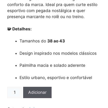
conforto da marca. Ideal pra quem curte estilo
esportivo com pegada nostálgica e quer
presença marcante no rolê ou no treino.
🧩 Detalhes:
Tamanhos do
38 ao 43
Design inspirado nos modelos clássicos
Palmilha macia e solado aderente
Estilo urbano, esportivo e confortável
Quantidade
Adicionar
de
Asics
retro