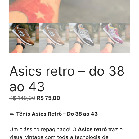
Asics retro – do 38
ao 43
O
O
R$
140,00
R$
75,00
preço
preço
original
atual
👟
Tênis Asics Retrô – Do 38 ao 43
era:
é:
R$ 140,00.
R$ 75,00.
Um clássico repaginado! O
Asics retrô
traz o
visual vintage com toda a tecnologia de