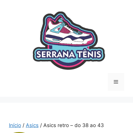
Saltar
para
o
conteúdo
Menu
Início
/
Asics
/ Asics retro – do 38 ao 43