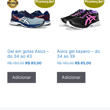
Promoção!
Promoção!
Gel em gotas Asics –
Asics gel kayano – do
do 34 ao 43
34 ao 39
O
O
O
O
R$
180,00
R$
85,00
R$
160,00
R$
85,00
preço
preço
preço
preço
original
atual
original
atual
Adicionar
Adicionar
era:
é:
era:
é:
R$ 180,00.
R$ 85,00.
R$ 160,00.
R$ 85,00.