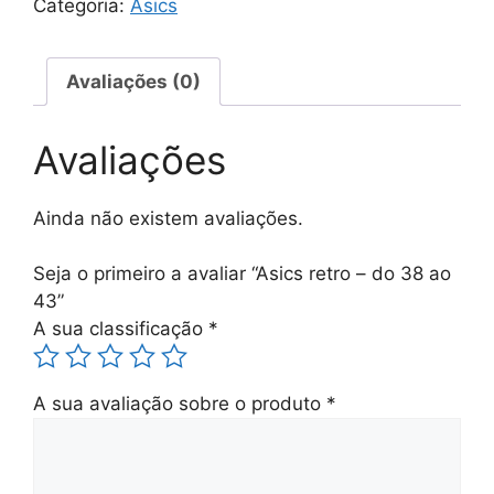
Categoria:
Asics
-
do
38
Avaliações (0)
ao
43
Avaliações
Ainda não existem avaliações.
Seja o primeiro a avaliar “Asics retro – do 38 ao
43”
A sua classificação
*
A sua avaliação sobre o produto
*