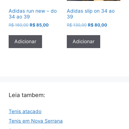
Adidas run new – do
Adidas slip on 34 ao
34 ao 39
39
O
O
O
O
R$
160,00
R$
85,00
R$
130,00
R$
80,00
preço
preço
preço
preço
original
atual
original
atual
Adicionar
Adicionar
era:
é:
era:
é:
R$ 160,00.
R$ 85,00.
R$ 130,00.
R$ 80,00.
Leia tambem:
Tenis atacado
Tenis em Nova Serrana