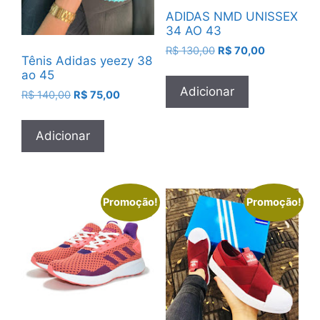
ADIDAS NMD UNISSEX
34 AO 43
O
O
R$
130,00
R$
70,00
Tênis Adidas yeezy 38
preço
preço
ao 45
original
atual
Adicionar
O
O
era:
é:
R$
140,00
R$
75,00
preço
preço
R$ 130,00.
R$ 70,00.
original
atual
Adicionar
era:
é:
R$ 140,00.
R$ 75,00.
Promoção!
Promoção!