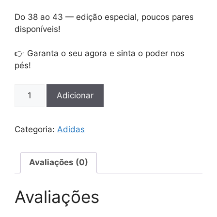
Do 38 ao 43 — edição especial, poucos pares
disponíveis!
👉 Garanta o seu agora e sinta o poder nos
pés!
Quantidade
Adicionar
de
Adidas
Ferrari
Categoria:
Adidas
38
ao
43
Avaliações (0)
Avaliações