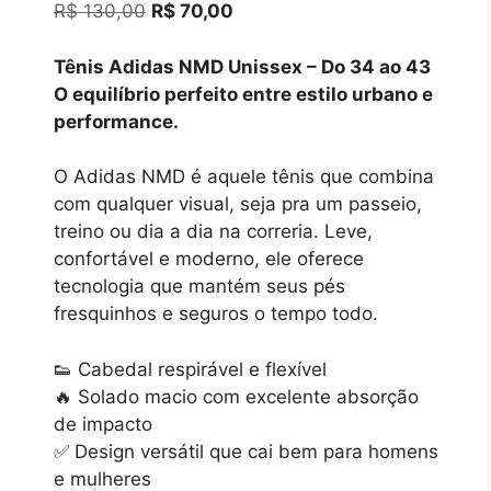
O
O
R$
130,00
R$
70,00
preço
preço
original
atual
Tênis Adidas NMD Unissex – Do 34 ao 43
era:
é:
O equilíbrio perfeito entre estilo urbano e
R$ 130,00.
R$ 70,00.
performance.
O Adidas NMD é aquele tênis que combina
com qualquer visual, seja pra um passeio,
treino ou dia a dia na correria. Leve,
confortável e moderno, ele oferece
tecnologia que mantém seus pés
fresquinhos e seguros o tempo todo.
👟 Cabedal respirável e flexível
🔥 Solado macio com excelente absorção
de impacto
✅ Design versátil que cai bem para homens
e mulheres