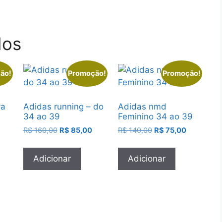
dos
ão!
Promoção!
Promoção!
va
Adidas running – do
Adidas nmd
34 ao 39
Feminino 34 ao 39
O
O
O
O
O
R$
160,00
R$
85,00
R$
140,00
R$
75,00
preço
preço
preço
preço
preço
tual
original
atual
original
atual
Adicionar
Adicionar
:
era:
é:
era:
é:
.
$ 75,00.
R$ 160,00.
R$ 85,00.
R$ 140,00.
R$ 75,00.