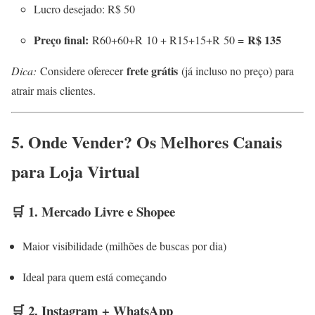
Lucro desejado: R$ 50
Preço final:
R$ 135
R
60+
60
+
R
10 + R
15+
15
+
R
50 =
frete grátis
Dica:
Considere oferecer
(já incluso no preço) para
atrair mais clientes.
5. Onde Vender? Os Melhores Canais
para Loja Virtual
🛒 1. Mercado Livre e Shopee
Maior visibilidade (milhões de buscas por dia)
Ideal para quem está começando
🛒 2. Instagram + WhatsApp