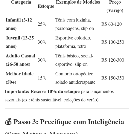
Categoria
Exemplos de Modelos
Preço
Estoque
(Varejo)
Infantil (3-12
Tênis com luzinha,
25%
R$ 60-120
anos)
personagens, slip-on
Juvenil (13-25
Esportivo colorido,
30%
R$ 100-250
anos)
plataforma, retrô
Adulto Casual
Tênis básico, social-
30%
R$ 120-300
(26-50 anos)
esportivo, slip-on
Melhor Idade
Conforto ortopédico,
15%
R$ 150-350
(50+)
solado antiderrapante
Importante:
10% do estoque
Reserve
para lançamentos
sazonais (ex.: tênis sustentável, coleções de verão).
💰 Passo 3: Precifique com Inteligência
(Sem Matar a Margem)