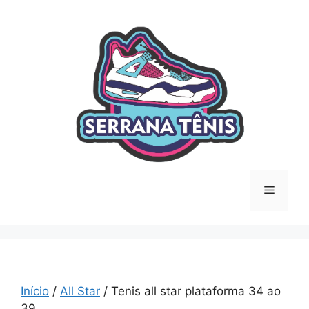
Saltar
para
o
conteúdo
Menu
Início
/
All Star
/ Tenis all star plataforma 34 ao
39