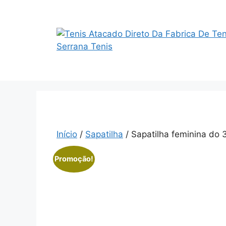
Saltar
para
o
conteúdo
Início
/
Sapatilha
/ Sapatilha feminina do 
Promoção!