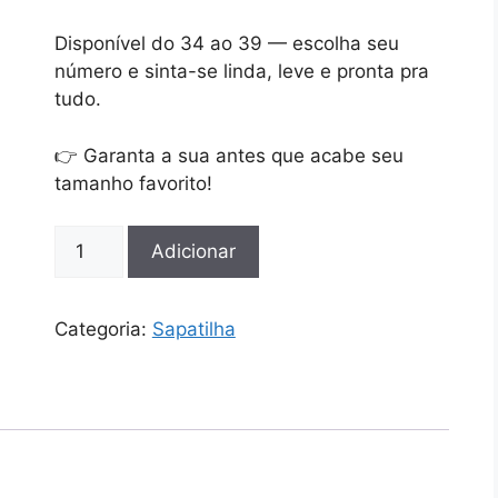
Disponível do 34 ao 39 — escolha seu
número e sinta-se linda, leve e pronta pra
tudo.
👉 Garanta a sua antes que acabe seu
tamanho favorito!
Quantidade
Adicionar
de
Sapatilha
feminina
Categoria:
Sapatilha
do
34
ao
39