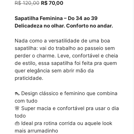
O
O
R$
120,00
R$
70,00
preço
preço
original
atual
Sapatilha Feminina – Do 34 ao 39
era:
é:
Delicadeza no olhar. Conforto no andar.
R$ 120,00.
R$ 70,00.
Nada como a versatilidade de uma boa
sapatilha: vai do trabalho ao passeio sem
perder o charme. Leve, confortável e cheia
de estilo, essa sapatilha foi feita pra quem
quer elegância sem abrir mão da
praticidade.
👠 Design clássico e feminino que combina
com tudo
🌸 Super macia e confortável pra usar o dia
todo
👜 Ideal pra rotina corrida ou aquele look
mais arrumadinho