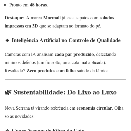
48 horas
Pronto em
.
Destaque:
Mormaii
solados
A marca
já testa sapatos com
impressos em 3D
que se adaptam ao formato do pé.
🔹 Inteligência Artificial no Controle de Qualidade
cada par produzido
Câmeras com IA analisam
, detectando
mínimos defeitos (um fio solto, uma cola mal aplicada).
Zero produtos com falha
Resultado?
saindo da fábrica.
🌿 Sustentabilidade: Do Lixo ao Luxo
economia circular
Nova Serrana tá virando referência em
. Olha
só as novidades:
🔹 Couro Vegano de Fibra de Caju