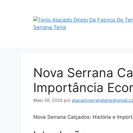
Saltar
para
o
conteúdo
Nova Serrana Cal
Importância Eco
Maio 26, 2025
por
atacadoserranatenis@gmail.c
Nova Serrana Calçados: História e Impor