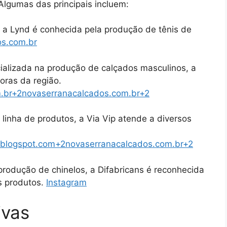
Algumas das principais incluem:
a Lynd é conhecida pela produção de tênis de
os.com.br
ializada na produção de calçados masculinos, a
oras da região.
​
.br
+2
novaserranacalcados.com.br
+2
inha de produtos, a Via Vip atende a diversos
blogspot.com
+2
novaserranacalcados.com.br
+2
rodução de chinelos, a Difabricans é reconhecida
s produtos.
​
Instagram
ivas