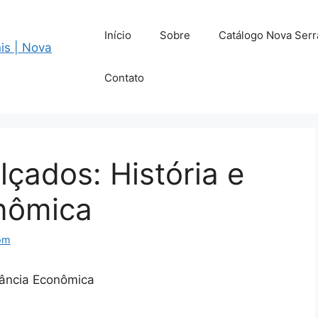
Início
Sobre
Catálogo Nova Serr
Contato
çados: História e
nômica
om
tância Econômica