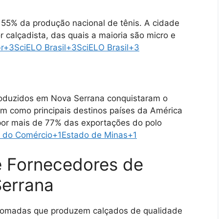
 55% da produção nacional de tênis.
A cidade
 calçadista, das quais a maioria são micro e
r
+3
SciELO Brasil
+3
SciELO Brasil
+3
roduzidos em Nova Serrana conquistaram o
m como principais destinos países da América
por mais de 77% das exportações do polo
o do Comércio
+1
Estado de Minas
+1
 e Fornecedores de
errana
enomadas que produzem calçados de qualidade