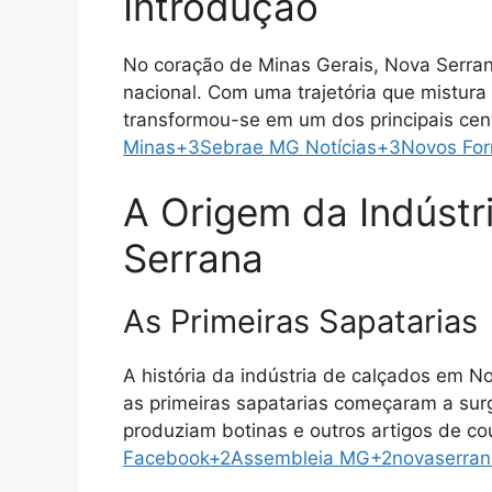
Introdução
No coração de Minas Gerais, Nova Serra
nacional.
Com uma trajetória que mistura 
transformou-se em um dos principais cent
Minas
+3
Sebrae MG Notícias
+3
Novos For
A Origem da Indústr
Serrana
As Primeiras Sapatarias
A história da indústria de calçados em 
as primeiras sapatarias começaram a surg
produziam botinas e outros artigos de co
Facebook
+2
Assembleia MG
+2
novaserran