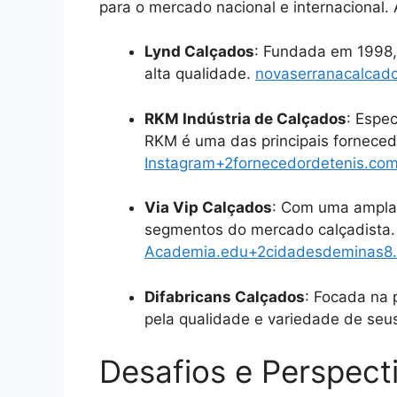
para o mercado nacional e internacional.
Lynd Calçados
:
Fundada em 1998, 
alta qualidade.
​
novaserranacalcad
RKM Indústria de Calçados
:
Espec
RKM é uma das principais forneced
Instagram
+2
fornecedordetenis.com
Via Vip Calçados
:
Com uma ampla l
segmentos do mercado calçadista.
Academia.edu
+2
cidadesdeminas8.
Difabricans Calçados
:
Focada na p
pela qualidade e variedade de seu
Desafios e Perspect