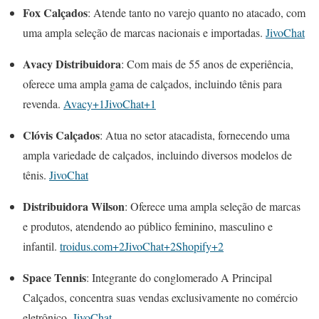
Fox Calçados
:
Atende tanto no varejo quanto no atacado, com
uma ampla seleção de marcas nacionais e importadas.
JivoChat
Avacy Distribuidora
:
Com mais de 55 anos de experiência,
oferece uma ampla gama de calçados, incluindo tênis para
revenda.
Avacy
+1
JivoChat
+1
Clóvis Calçados
:
Atua no setor atacadista, fornecendo uma
ampla variedade de calçados, incluindo diversos modelos de
tênis.
JivoChat
Distribuidora Wilson
:
Oferece uma ampla seleção de marcas
e produtos, atendendo ao público feminino, masculino e
infantil.
troidus.com
+2
JivoChat
+2
Shopify
+2
Space Tennis
:
Integrante do conglomerado A Principal
Calçados, concentra suas vendas exclusivamente no comércio
eletrônico.
JivoChat