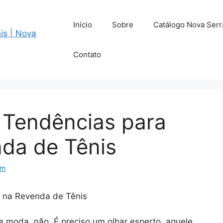
Início
Sobre
Catálogo Nova Serr
Contato
 Tendências para
nda de Tênis
om
r na Revenda de Tênis
a moda, não. É preciso um olhar esperto, aquele