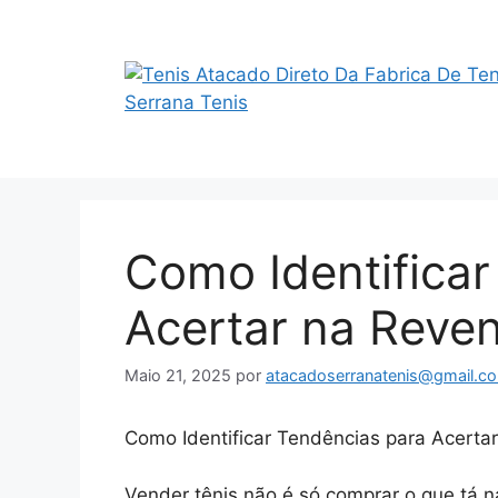
Saltar
para
o
conteúdo
Como Identificar
Acertar na Reve
Maio 21, 2025
por
atacadoserranatenis@gmail.c
Como Identificar Tendências para Acerta
Vender tênis não é só comprar o que tá n