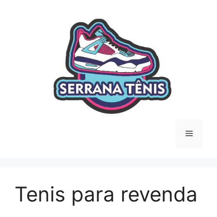
Saltar
para
o
conteúdo
Menu
Tenis para revenda